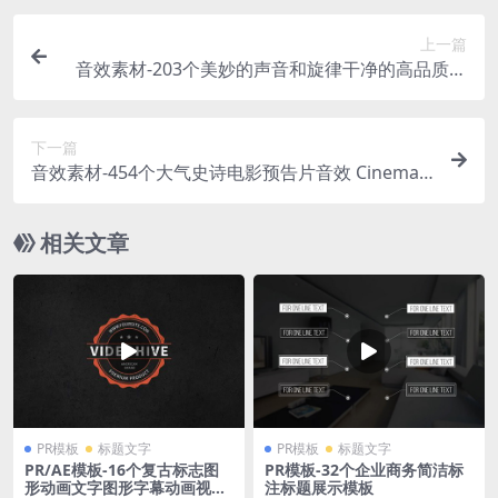
上一篇
音效素材-203个美妙的声音和旋律干净的高品质女
声乐资源
下一篇
音效素材-454个大气史诗电影预告片音效 Cinemati
c Trailer SFX Volume 3
相关文章
PR模板
标题文字
PR模板
标题文字
PR/AE模板-16个复古标志图
PR模板-32个企业商务简洁标
形动画文字图形字幕动画视频
注标题展示模板