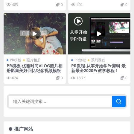
模板
483
0
494
0
PR模板
照片相册
PR教程
系列课程
PR模板-优雅时尚VLOG照片相
PR教程-从零开始学Pr剪辑 最
册影集美好回忆纪念视频模板
新最全2020Pr教学教程！
624
0
18.7K
0
● 推广网站