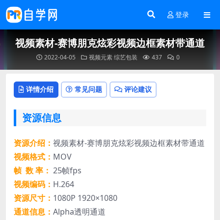
登录
视频素材-赛博朋克炫彩视频边框素材带通道
2022-04-05
视频元素
综艺包装
437
0
详情介绍
常见问题
评论建议
资源信息
资源介绍：
视频素材-赛博朋克炫彩视频边框素材带通道
视频格式：
MOV
帧 数 率：
25帧fps
视频编码：
H.264
资源尺寸：
1080P 1920×1080
通道信息：
Alpha透明通道