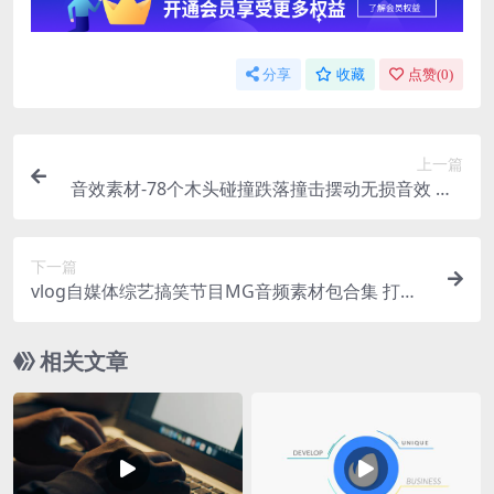
分享
收藏
点赞(
0
)
上一篇
音效素材-78个木头碰撞跌落撞击摆动无损音效 Wo
od
下一篇
vlog自媒体综艺搞笑节目MG音频素材包合集 打包
免费下载
相关文章