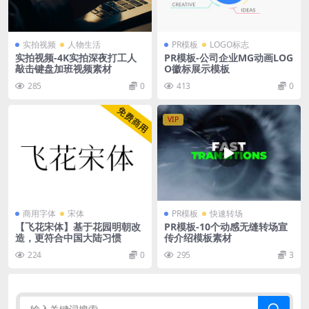
实拍视频
人物生活
PR模板
LOGO标志
实拍视频-4K实拍深夜打工人
PR模板-公司企业MG动画LOG
敲击键盘加班视频素材
O徽标展示模板
285
0
413
0
VIP
商用字体
宋体
PR模板
快速转场
【飞花宋体】基于花园明朝改
PR模板-10个动感无缝转场宣
造，更符合中国大陆习惯
传介绍模板素材
224
0
295
3