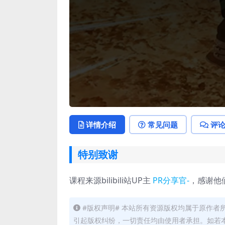
详情介绍
常见问题
评
特别致谢
课程来源bilibili站UP主
PR分享官-
，感谢他
#版权声明# 本站所有资源版权均属于原作
引起版权纠纷，一切责任均由使用者承担。如若