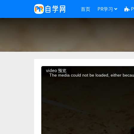
首页
PR学习
This
video 预览
is
a
The media could not be loaded, either becaus
modal
window.