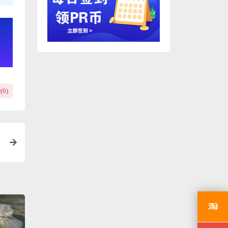
(
0
)