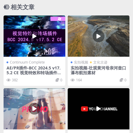
相关文章
Continuum Complete
实拍视频
文化古迹
AE/PR插件-BCC 2024.5 v17.
实拍视频-壮观黄河母亲河壶口
5.2 CE 视觉特效和转场插件影
瀑布航拍素材
视特效合成必备套装
382
0
164
0