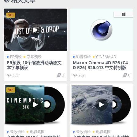
VIP
PR预设
字幕预设
影音剪辑
CINEMA 4D
PR预设-10个缩放滑动动态文
Maxon Cinema 4D R26 (C4
本字幕预设
D R26) R26.013 中文特别版
333
3
262
0
VIP
音效合辑
电影氛围
音效合辑
电影氛围