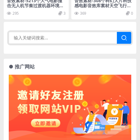
音效素材-5213个大气电影撞
音效素材-308个科幻大片科技
击无人机节奏过渡机器环境无
感电影音效库素材天空飞行撞
损音效 ODEON Cinematic S
击风速紧张黑暗气氛
295
3
369
0
ound Effects Pack
● 推广网站