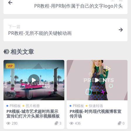
PR教程-用PR制作属于自己的文字logo片头
下一篇
PR教程-无所不能的关键帧动画
相关文章
VIP
PR模板
照片相册
PR模板
快速转场
PR模板-城市艺术超时尚展示
PR模板-时尚现代视频博客宣
宣传幻灯片片头展示视频模板
传开场
280
3
436
0