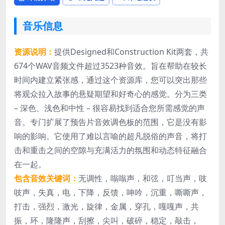
音乐信息
资源说明：
提供Designed和Construction Kit两套，共
674个WAV音频文件超过3523种音效。旨在帮助在较长
时间内建立紧张感，通过这个资源库，您可以突出那些
将观众拉入故事的悬疑期望和好奇心的感觉。分为三类
– 深色、浅色和中性 – 很容易找到适合您所需感觉的声
音。专门扩展了预告片音效调色板的范围，它是没有影
响的影响。它使用了难以言喻的超凡脱俗的声音，将打
击和重击之间的空隙与充满活力的氛围和动态特征融合
在一起。
包含音效关键词：
无调性，嗡嗡声，和弦，叮当声，吱
吱声，失真，电，下降，反馈，呻吟，沉重，嘶嘶声，
打击，强烈，激光，旋律，金属，穿孔，嘎嘎声，共
振，环，隆隆声，刮擦，尖叫，破碎，稳定，敲击，