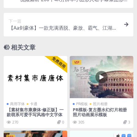
场动画
下一篇
【Aa剑豪体】一款充满洒脱、豪放、霸气、江湖豪
气的字体
相关文章
VIP
商用字体
卡通
PR模板
照片相册
【素材集市康康体·修正版】一
PR模板-复古墨水幻灯片相册
款萌系可爱手写风格中文字体
照片动画展示模板
270
0
305
3