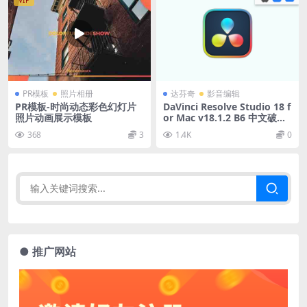
VIP
PR模板
照片相册
达芬奇
影音编辑
PR模板-时尚动态彩色幻灯片
DaVinci Resolve Studio 18 f
照片动画展示模板
or Mac v18.1.2 B6 中文破解
版下载 达芬奇调色软件
368
3
1.4K
0
● 推广网站