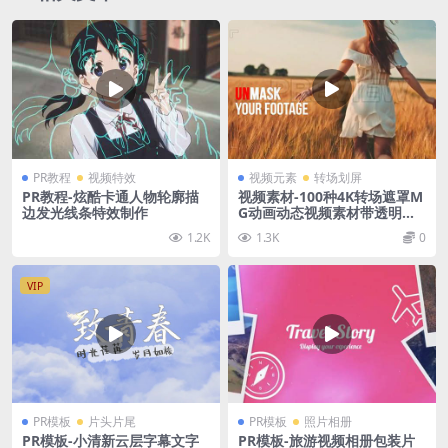
PR教程
视频特效
视频元素
转场划屏
PR教程-炫酷卡通人物轮廓描
视频素材-100种4K转场遮罩M
边发光线条特效制作
G动画动态视频素材带透明通
道
1.2K
1.3K
0
VIP
PR模板
片头片尾
PR模板
照片相册
PR模板-小清新云层字幕文字
PR模板-旅游视频相册包装片