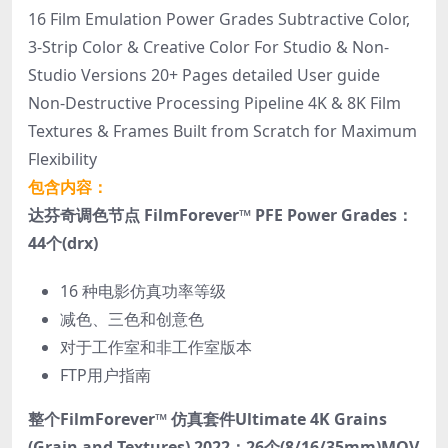
16 Film Emulation Power Grades Subtractive Color,
3-Strip Color & Creative Color For Studio & Non-
Studio Versions 20+ Pages detailed User guide
Non-Destructive Processing Pipeline 4K & 8K Film
Textures & Frames Built from Scratch for Maximum
Flexibility
包含内容：
达芬奇调色节点 FilmForever™ PFE Power Grades：
44个(drx)
16 种电影仿真功率等级
减色、三色和创意色
对于工作室和非工作室版本
FTP用户指南
整个FilmForever™ 仿真套件Ultimate 4K Grains
(Grain and Textures) 2022：26个(8/16/35mm)MOV