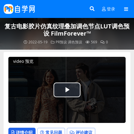
登录
复古电影胶片仿真纹理叠加调色节点LUT调色预
设 FilmForever™
2022-05-19
PR预设
调色预设
569
0
video 预览
Play
Video
详情介绍
常见问题
评论建议