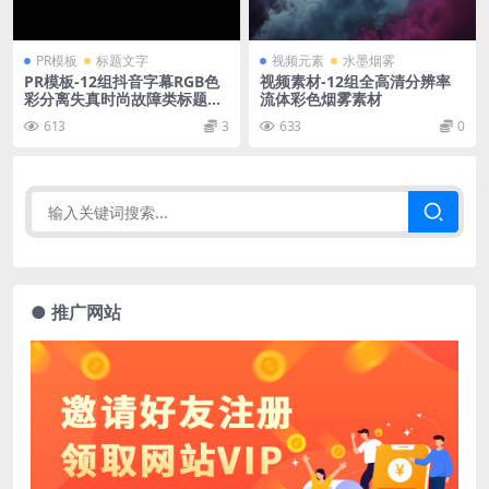
PR模板
标题文字
视频元素
水墨烟雾
PR模板-12组抖音字幕RGB色
视频素材-12组全高清分辨率
彩分离失真时尚故障类标题开
流体彩色烟雾素材
场动画字幕
613
3
633
0
● 推广网站