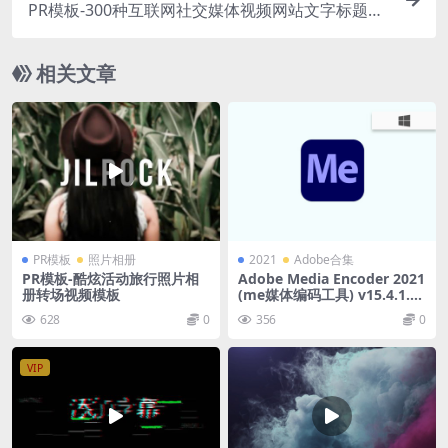
PR模板-300种互联网社交媒体视频网站文字标题图
形包装动画 Content Tools
相关文章
PR模板
照片相册
2021
Adobe合集
PR模板-酷炫活动旅行照片相
Adobe Media Encoder 2021
册转场视频模板
(me媒体编码工具) v15.4.1.5
直装版
628
0
356
0
VIP