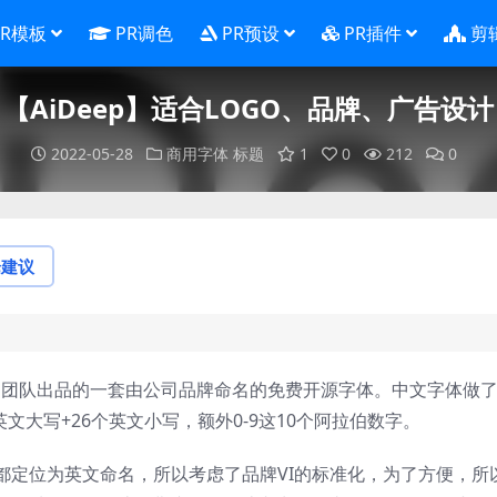
PR模板
PR调色
PR预设
PR插件
剪
【AiDeep】适合LOGO、品牌、广告设计
2022-05-28
商用字体
标题
1
0
212
0
论建议
UED团队出品的一套由公司品牌命名的免费开源字体。中文字体做
文大写+26个英文小写，额外0-9这10个阿拉伯数字。
都定位为英文命名，所以考虑了品牌VI的标准化，为了方便，所