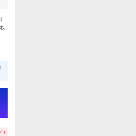
排
版权
用
(
0
)