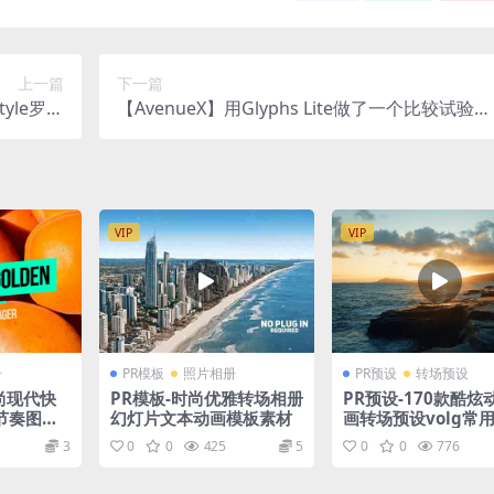
上一篇
下一篇
tyle罗马
【AvenueX】用Glyphs Lite做了一个比较试验的
衬线元素
字体
VIP
VIP
册
PR模板
照片相册
PR预设
转场预设
时尚现代快
PR模板-时尚优雅转场相册
PR预设-170款酷炫
节奏图形
幻灯片文本动画模板素材
画转场预设volg常
转场预设
3
0
0
425
5
0
0
776