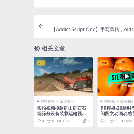
【Addict Script One】手写风格，olds
正体
相关文章
VIP
VIP
实拍视频
工业农业
PR模板
照片相
实拍视频-9款矿山矿石石
PR模板-20款
场筛分设备装载运输视频
闪图文动画动感
素材
宣传视频片头
0
0
168
5
0
0
692