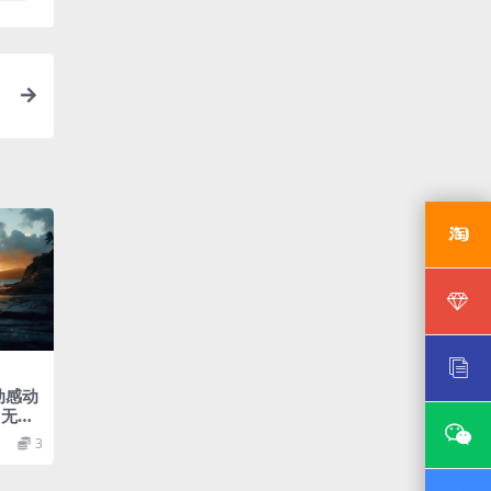
动感动
用无缝
3