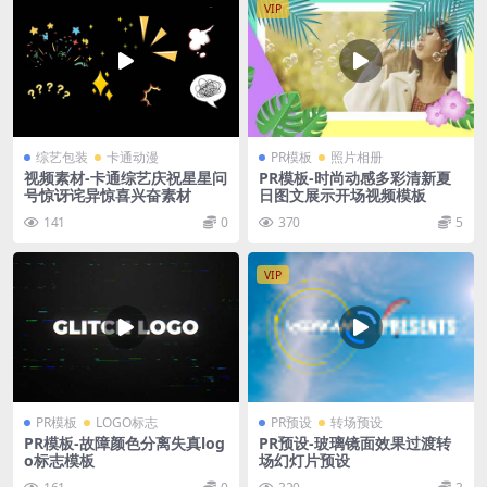
VIP
综艺包装
卡通动漫
PR模板
照片相册
视频素材-卡通综艺庆祝星星问
PR模板-时尚动感多彩清新夏
号惊讶诧异惊喜兴奋素材
日图文展示开场视频模板
141
0
370
5
VIP
PR模板
LOGO标志
PR预设
转场预设
PR模板-故障颜色分离失真log
PR预设-玻璃镜面效果过渡转
o标志模板
场幻灯片预设