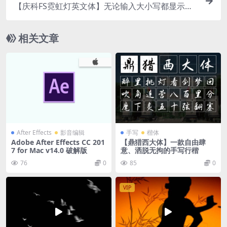
【庆科FS霓虹灯英文体】无论输入大小写都显示大
写
相关文章
After Effects
影音编辑
手写
楷体
Adobe After Effects CC 201
【鼎猎西大体】一款自由肆
7 for Mac v14.0 破解版
意、洒脱无拘的手写行楷
76
0
85
0
VIP