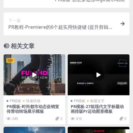
下一篇
PR教程-Premiere的6个超实用快捷键 (提升剪辑效
率)
相关文章
VIP
PR模板
快速转场
PR模板
标题文字
PR模板-时尚都市动态促销宣
PR模板-27组现代文字标题动
传滑动转场展示模板
画排版Pr运动图形模板
249
3
416
0