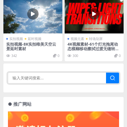
实拍视频
延时视频
视频元素
转场划屏
实拍视频-8K实拍唯美天空云
4K视频素材-61个灯光拖尾动
景延时素材
态模糊移动擦拭过渡无缝转场
动画 AcidBite – Wipe Light
342
0
300
0
Transitions
● 推广网站