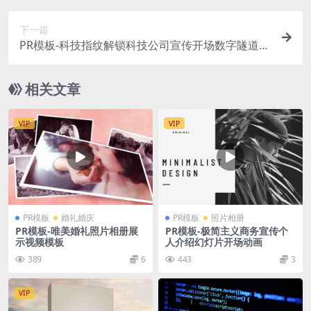
下一篇
PR模板-科技指纹解锁科技公司宣传开场数字隧道标
志展示模板
相关文章
VIP
VIP
PR模板
婚礼婚庆
PR模板
照片相册
PR模板-唯美婚礼照片相册展
PR模板-极简主义商务宣传个
示视频模板
人介绍幻灯片开场动画
389
6
443
3
VIP