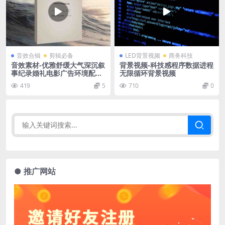
音效合辑
剪辑必备
LED背景视频
商务科技
音效素材-优雅舒缓大气深沉叙
背景视频-科技感程序数据进程
事纪录婚礼电影广告环境配乐
无限循环背景视频
背景音乐 第4季
419
5
710
0
● 推广网站