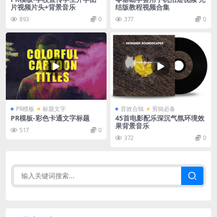
片视频片头+背景音乐
结版教程视频合集
893
0
377
0
PR模板
标题文字
音效合辑
剪辑必备
PR模板-彩色卡通文字标题
45首电影配乐深沉气氛环境效
果背景音乐
517
0
372
0