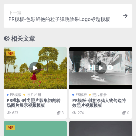
下一篇
PR模板-色彩鲜艳的粒子弹跳效果Logo标题模板
相关文章
VIP
PR模板
照片相册
PR模板
照片相册
PR模板-时尚照片影集切割转
PR模板-创意涂鸦人物勾边特
场图片展示视频模板
效照片视频模板
623
3
274
0
VIP