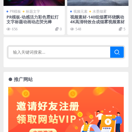
PR模板
标题文字
视频元素
水墨烟雾
PR模板-动感活力彩色霓虹灯
视频素材-140组烟雾环绕飘动
文字标题动画动态荧光棒
4K高清特效合成烟雾视频素材
656
0
548
5
● 推广网站