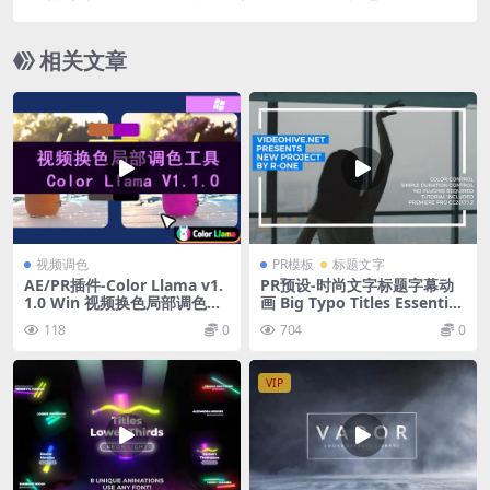
据元素动画HUD视频素材 (有透明通道)
相关文章
视频调色
PR模板
标题文字
AE/PR插件-Color Llama v1.
PR预设-时尚文字标题字幕动
1.0 Win 视频换色局部调色插
画 Big Typo Titles Essential
件
Graphics
118
0
704
0
VIP