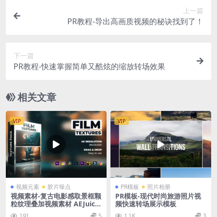
上一篇
PR教程-导出高画质视频的秘诀找到了！
下一篇
PR教程-快速掌握简单又酷炫的缩放转场效果
相关文章
VIP
VIP
视频元素
胶片噪点
PR模板
照片相册
视频素材-复古电影感取景框颗
PR模板-现代时尚旅游照片视
粒纹理叠加视频素材 AEJuice
频快速转场展示模板
Film Textures
191
5
1.1K
3