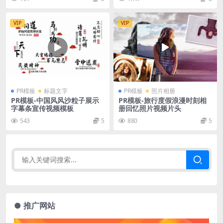
VIP
VIP
PR模板
标题文字
PR模板
照片相册
PR模板-中国风风沙粒子展示
PR模板-旅行度假浪漫时刻相
字幕条宣传视频模板
册回忆照片视频片头
543
5
880
5
● 推广网站