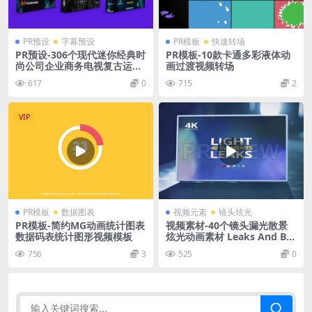
PR预设
字幕预设
PR模板
快速转场
PR预设-306个现代迷你经典时
PR模板-10款卡通多彩液体动
尚公司企业商务电视复古运动
画过渡视频转场
科技文字标题动画 9 in 1 Title
617
0
715
2
s Pack Bundle
VIP
PR模板
数据图表
视频元素
镜头炫光
PR模板-简约MG动画统计图表
视频素材-40个镜头漏光散景
数据码表统计图形视频模板
炫光动画素材 Leaks And Bo
keh Transitions Pack
756
3
525
0