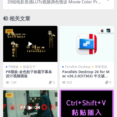
20组电影质感LUTs视频调色预设 Movie Color Pre
sets
相关文章
VIP
PR模板
标题文字
Parallels Desktop
苹果系统
PR模板-金色粒子标题字幕条
Parallels Desktop 26 for M
设计视频模板
ac v26.2.0(57363) 中文破解
Mac虚拟机软件
1.0K
3
823
0
VIP