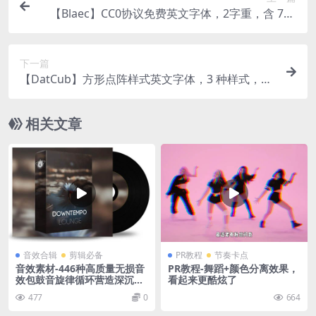
【Blaec】CC0协议免费英文字体，2字重，含 756
个字形
下一篇
【DatCub】方形点阵样式英文字体，3 种样式，41
0个字形
相关文章
音效合辑
剪辑必备
PR教程
节奏卡点
音效素材-446种高质量无损音
PR教程-舞蹈+颜色分离效果，
效包鼓音旋律循环营造深沉冰
看起来更酷炫了
爽慢节奏轻松环境氛围
477
0
664