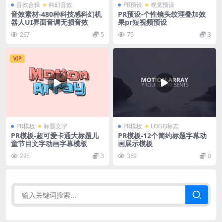
音效合辑
科幻音效
PR预设
视觉预设
音效素材-480种科技感科幻机
PR预设-个性镜头纹理叠加效
器人UI界面音调无损音效
果pr短视频预设
267
5
79
3
VIP
PR模板
标题文字
PR模板
LOGO标志
PR模板-超可爱卡通大标题儿
PR模板-12个简约标题字幕动
童节目文字动画字幕模板
画展示模板
225
3
369
0