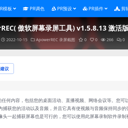
PR模板
PR调色
PR预设
PR插件
剪
rREC( 傲软屏幕录屏工具) v1.5.8.13 激
2022-10-15
ApowerREC
录屏截图
0
0
266
0
论建议
屏幕上的任何内容，包括您的桌面活动、直播视频、网络会议等。您可
内捕获您的活动以及音频，并且它具有使视频与音频保持同步的
像头一起捕获屏幕也是可行的，您可以使用此屏幕录制软件录制