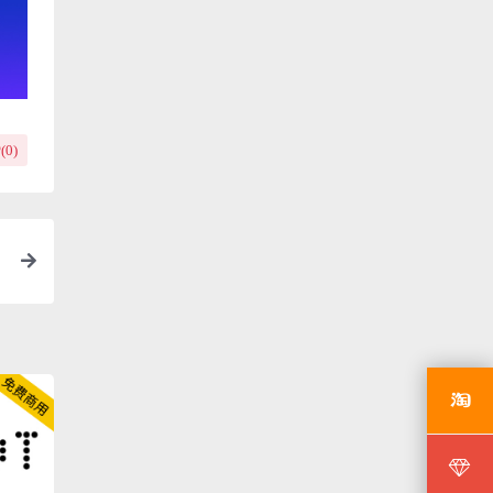
(
0
)