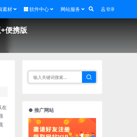
辑素材
软件中心
网站服务
登录
活版+便携版
以在
● 推广网站
强
视