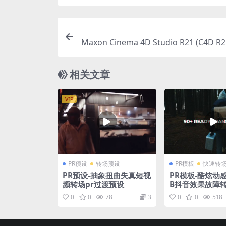
Maxon Cinema 4D Studio R21 (C4D R21
相关文章
VIP
PR预设
转场预设
PR模板
快速转
PR预设-抽象扭曲失真短视
PR模板-酷炫动
频转场pr过渡预设
B抖音效果故障
0
0
78
3
0
0
518