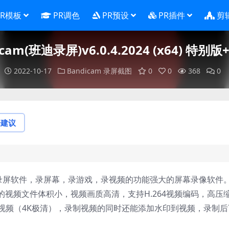
PR模板
PR调色
PR预设
PR插件
剪
icam(班迪录屏)v6.0.4.2024 (x64) 特别
2022-10-17
Bandicam
录屏截图
0
0
368
0
论建议
高清录屏软件，录屏幕，录游戏，录视频的功能强大的屏幕录像软件
视频文件体积小，视频画质高清，支持H.264视频编码，高压
画质视频（4K极清），录制视频的同时还能添加水印到视频，录制后