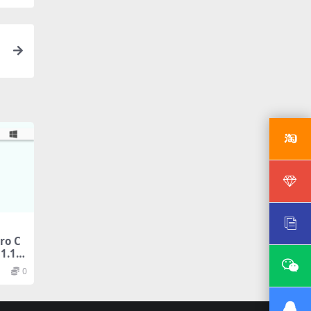
ro C
1.1.4
0