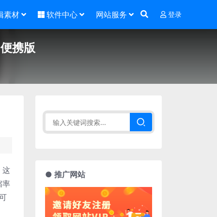
辑素材
软件中心
网站服务
登录
版+便携版
。这
● 推广网站
缩率
可