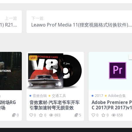
上一篇
下一篇
) R21.2
Leawo Prof Media 11(狸窝视频格式转换软件)v
07中文版
11.0.0.4 激活版
VIP
场
音效合辑
交通工具
2017
Adobe合集
感转场RG
音效素材-汽车老爷车开车
Adobe Premiere P
转场
引擎加速转弯无损音效
C 2017(PR 2017)v1
直装版
0
0
0
693
5
0
0
658