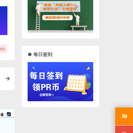
(
0
)
● 每日签到