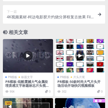
版、标题设计等
下一篇
4K视频素材-柯达电影胶片灼烧分屏框复古效果 Fil
m Split Screens + Kodak Film Burns
相关文章
PR模板
标题文字
PR模板
片头片尾
PR模板-炫酷震撼大气金属纹
PR模板-50款时尚大气片头开
理质感文字标题标志片头视频
场活动开场快闪视频模板
模板
904
0
302
0
VIP