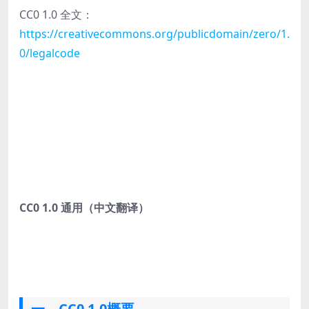
CC0 1.0 全文：
https://creativecommons.org/publicdomain/zero/1.
0/legalcode
CC0 1.0 通用（中文翻译）
一、CC0 1.0概要