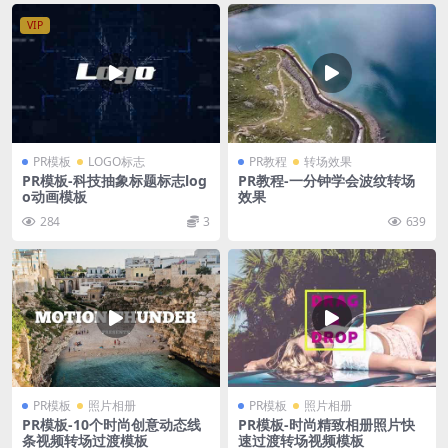
VIP
PR模板
LOGO标志
PR教程
转场效果
PR模板-科技抽象标题标志log
PR教程-一分钟学会波纹转场
o动画模板
效果
284
3
639
PR模板
照片相册
PR模板
照片相册
PR模板-10个时尚创意动态线
PR模板-时尚精致相册照片快
条视频转场过渡模板
速过渡转场视频模板