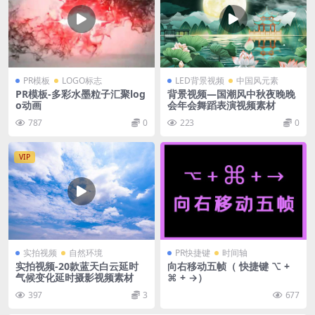
PR模板
LOGO标志
LED背景视频
中国风元素
PR模板-多彩水墨粒子汇聚log
背景视频—国潮风中秋夜晚晚
o动画
会年会舞蹈表演视频素材
787
0
223
0
VIP
实拍视频
自然环境
PR快捷键
时间轴
实拍视频-20款蓝天白云延时
向右移动五帧（ 快捷键 ⌥ +
气候变化延时摄影视频素材
⌘ + →）
397
3
677