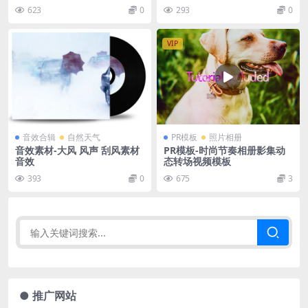
nds for Premiere Pro
623
0
293
0
VIP
音效合辑
自然天气
PR模板
照片相册
音效素材-大风 风声 刮风素材
PR模板-时尚节奏相册影集动
音效
态转场视频模板
393
0
675
3
● 推广网站