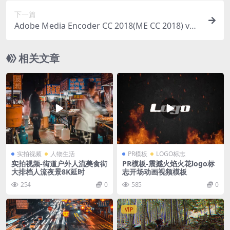
下一篇
Adobe Media Encoder CC 2018(ME CC 2018) v1
2.1.2直装版
相关文章
实拍视频
人物生活
PR模板
LOGO标志
实拍视频-街道户外人流美食街
PR模板-震撼火焰火花logo标
大排档人流夜景8K延时
志开场动画视频模板
254
0
585
0
VIP