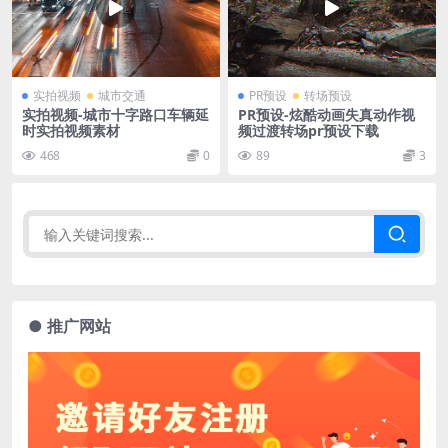
实拍视频
城市交通
PR预设
转场预设
实拍视频-城市十字路口车辆延
PR预设-炫酷动画失真动作视
时实拍视频素材
频过渡转场pr预设下载
468
0
89
3
● 推广网站