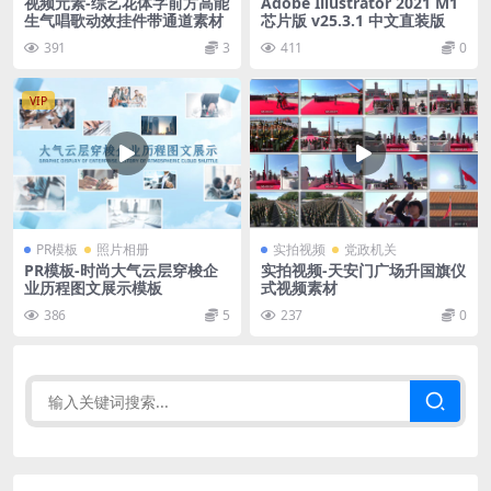
视频元素-综艺花体字前方高能
Adobe Illustrator 2021 M1
生气唱歌动效挂件带通道素材
芯片版 v25.3.1 中文直装版
391
3
411
0
VIP
PR模板
照片相册
实拍视频
党政机关
PR模板-时尚大气云层穿梭企
实拍视频-天安门广场升国旗仪
业历程图文展示模板
式视频素材
386
5
237
0