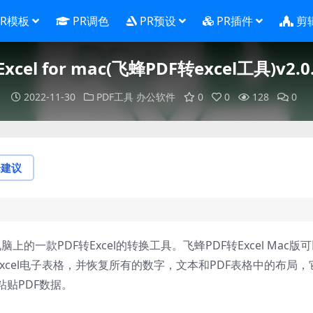
PR模板
PR调色
PR预设
PR插件
剪
 Excel for mac(飞蜂PDF转excel工具)v2
2022-11-30
PDF工具
办公软件
0
0
128
0
论建议
c电脑上的一款PDF转Excel的转换工具。飞蜂PDF转Excel Mac版
t Excel电子表格，并恢复所有的数字，文本和PDF表格中的布局，
贴PDF数据。