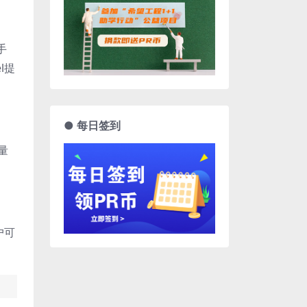
手
l提
● 每日签到
量
户可