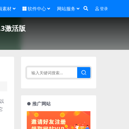
辑素材
软件中心
网站服务
登录
.0.3激活版
可以
● 推广网站
它