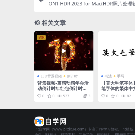
ON1 HDR 2023 for Mac(HDR照片处理软
0.2.13
相关文章
VIP
LED背景视频
倒计时
书法
手写
背景视频-震感动感年会活
【莫大毛笔字体
动倒计时年红包倒计时视
笔字体的繁体中
频素材
划
0
0
527
3
0
0
82
PR自学网（www.przixue.com）专注于PR学习教程、PR模板
插件、PR预设、视频素材、音乐音效、剪辑软件、PR知识库等