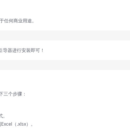
用于任何商业用途。
引导器进行安装即可！
行以下三个步骤：
式。
cel（.xlsx）。