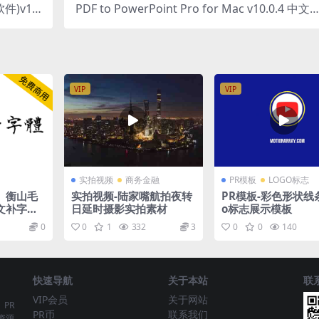
件)v17.
PDF to PowerPoint Pro for Mac v10.0.4 中文 
102激活版
DF格式转换器
VIP
VIP
实拍视频
商务金融
PR模板
LOGO标志
】衡山毛
实拍视频-陆家嘴航拍夜转
PR模板-彩色形状线条
文补字计
日延时摄影实拍素材
o标志展示模板
0
0
1
332
3
0
0
140
快速导航
关于本站
联
VIP会员
关于网站
、PR
PR币
联系我们
资源