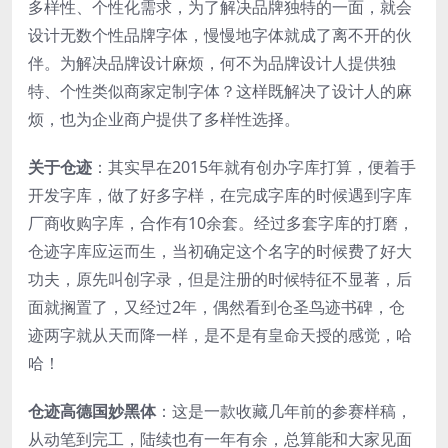
多样性、个性化需求，为了解决品牌独特的一面，就会
设计无数个性品牌字体，慢慢地字体就成了离不开的伙
伴。为解决品牌设计麻烦，何不为品牌设计人提供独
特、个性类似商家定制字体？这样既解决了设计人的麻
烦，也为企业商户提供了多样性选择。
关于仓迹
：其实早在2015年就有创办字库打算，便着手
开发字库，做了好多字样，在完成字库的时候遇到字库
厂商收购字库，合作有10余套。经过多套字库的打磨，
仓迹字库应运而生，当初确定这个名字的时候费了好大
功夫，原先叫创字录，但是注册的时候特征不显著，后
面就搁置了，又经过2年，偶然看到仓圣鸟迹书碑，仓
迹两字就从天而降一样，是不是有皇命天授的感觉，哈
哈！
仓迹高德国妙黑体
：这是一款收藏几年前的参赛样稿，
从动笔到完工，陆续也有一年有余，总算能和大家见面