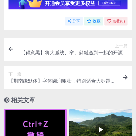
分享
收藏
点赞(
0
)
上一篇
【得意黑】将大弧线、窄、斜融合到一起的开源字
体
下一篇
【荆南缘默体】字体圆润粗壮，特别适合大标题使
用
相关文章