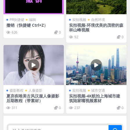
PR快捷键
编辑
实拍视频
自然环境
撤销（快捷键 Ctrl+Z）
实拍视频-环境优美的茂密的森
林山峰视频
626
0
92
0
摄影教程
人像摄影
实拍视频
城市交通
夏弃疾唯美古风汉服人像摄影
实拍视频-4K航拍上海城市建
后期教程（带素材）
筑陆家嘴视频素材
311
0
237
0