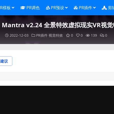
PR模板
PR调色
PR预设
PR插件
剪
le Mantra v2.24 全景特效虚拟现实VR视
2022-12-03
PR插件
视觉特效
0
0
139
0
论建议