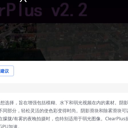
论建议
空的理想选择，旨在增强包括模糊、水下和弱光视频在内的素材。阴
不同部分，轻松灵活的使色彩变得时尚。阴影滑块和除雾滑块可
胧/有雾的夜晚拍摄时，也特别适用于弱光图像。ClearPlus
行了GPU加速。