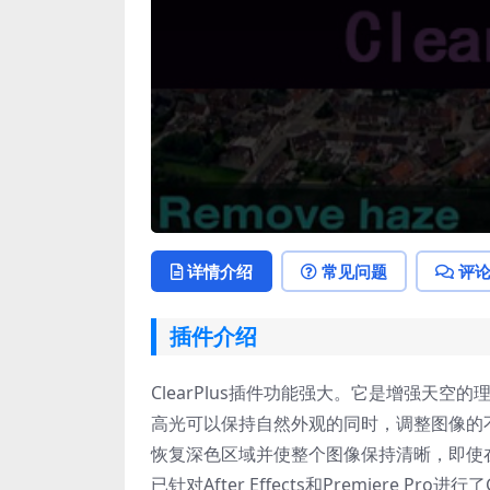
详情介绍
常见问题
评
插件介绍
ClearPlus插件功能强大。它是增强天
高光可以保持自然外观的同时，调整图像的
恢复深色区域并使整个图像保持清晰，即使在朦
已针对After Effects和Premiere Pro进