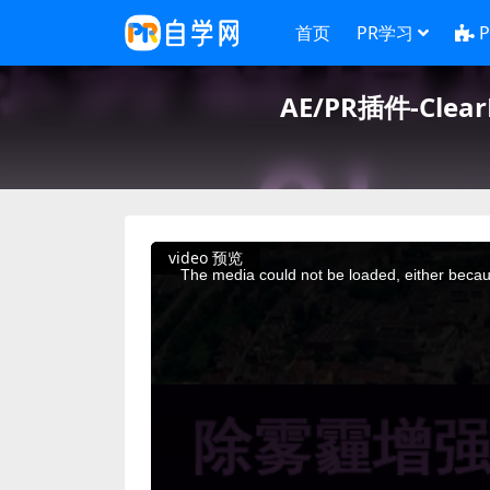
首页
PR学习
AE/PR插件-Cl
This
video 预览
is
a
The media could not be loaded, either becaus
modal
window.