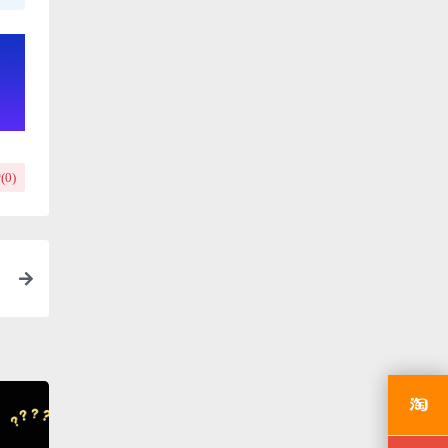
(
0
)