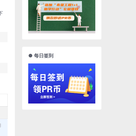
下
● 每日签到
用