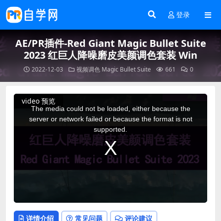
登录
AE/PR插件-Red Giant Magic Bullet Suite
2023 红巨人降噪磨皮美颜调色套装 Win
2022-12-03
视频调色
Magic Bullet Suite
661
0
This
video 预览
is
a
The media could not be loaded, either because the
modal
window.
server or network failed or because the format is not
supported.
详情介绍
常见问题
评论建议