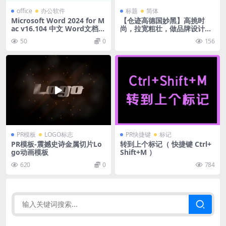
office
办公软件
标题
简体
Microsoft Word 2024 for M
【仓迹高德国妙黑】高挑时
ac v16.104 中文 Word文档软
尚，拉宽粗壮，做品牌设计必
件
备
50
0
156
PR模板
LOGO标志
PR快捷键
标记
PR模板-震撼史诗金属切片Lo
转到上个标记（ 快捷键 Ctrl+
go动画模板
Shift+M ）
620
0
784