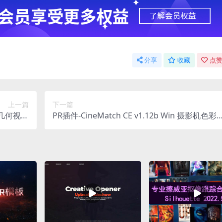
分享
收藏
点赞
上一篇
下一篇
PR插件-CineMatch CE v1.12b Win 摄影机色彩
果 Win
空间匹配调色插件