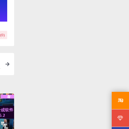
(
0
)