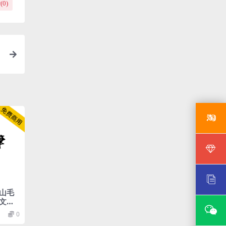
(
0
)
山毛
文补
0