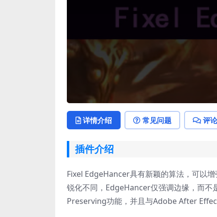
详情介绍
常见问题
评
插件介绍
Fixel EdgeHancer具有新颖的算
锐化不同，EdgeHancer仅强调边缘，
Preserving功能，并且与Adobe After Effe