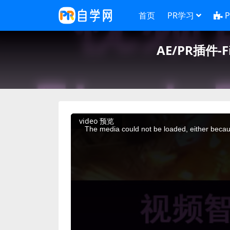
首页
PR学习
AE/PR插件-F
This
video 预览
is
a
The media could not be loaded, either becaus
modal
window.