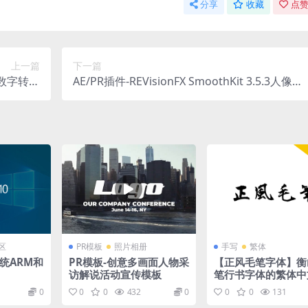
分享
收藏
点赞
上一篇
下一篇
11 数字转胶
AE/PR插件-REVisionFX SmoothKit 3.5.3人像皮
件 Win
肤平滑降噪磨皮插件 Win/Mac
区
PR模板
照片相册
手写
繁体
 系统ARM和
PR模板-创意多画面人物采
【正风毛笔字体】衡
访解说活动宣传模板
笔行书字体的繁体中
字计划
0
0
0
432
0
0
0
131