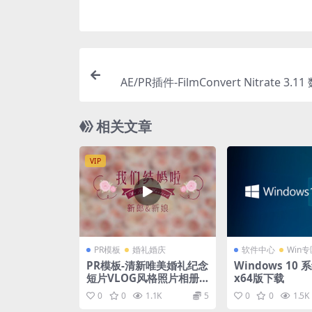
AE/PR插件-FilmConvert Nitrate 3.
片调色插
相关文章
VIP
PR模板
婚礼婚庆
软件中心
Win专
PR模板-清新唯美婚礼纪念
Windows 10
短片VLOG风格照片相册
x64版下载
片头模板
0
0
1.1K
5
0
0
1.5K