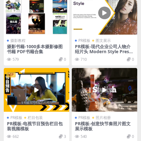
摄影教程
PR模板
图文展示
摄影书籍-1000多本摄影修图
PR模板-现代企业公司人物介
书籍 PDF书籍合集
绍片头 Modern Style Prese
ntation
579
0
710
0
VIP
PR模板
栏目包装
PR模板
照片相册
PR模板-电视节目预告栏目包
PR模板-创意快节奏照片图文
装视频模板
展示模板
662
3
540
0