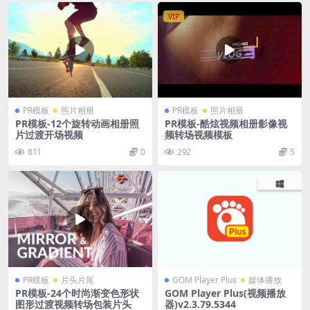
VIP
PR模板
照片相册
PR模板
照片相册
PR模板-12个旋转动画相册照
PR模板-酷炫视频相册影像视
片过渡开场视频
频转场视频模板
811
0
292
5
PR模板
片头片尾
GOM Player Plus
媒体播放
PR模板-24个时尚渐变色形状
GOM Player Plus(视频播放
图形过渡视频转场包装片头
器)v2.3.79.5344