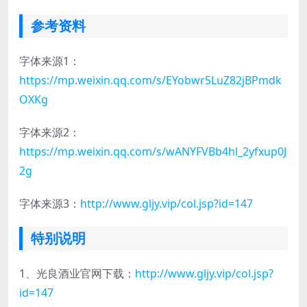
参考资料
字体来源1：
https://mp.weixin.qq.com/s/EYobwr5LuZ82jBPmdk
OXKg
字体来源2：
https://mp.weixin.qq.com/s/wANYFVBb4hl_2yfxup0J
2g
字体来源3：
http://www.gljy.vip/col.jsp?id=147
特别说明
1、光良酒业官网下载：
http://www.gljy.vip/col.jsp?
id=147