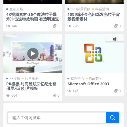
魔法火焰
LED背景视频
年会活动
4K视频素材-36个魔法粒子爆
10组循环金色闪烁发光粒子背
炸冲击波特效动画 有透明通道
景视频素材
146
0
228
0
PR模板
照片相册
软件中心
Win专区
PR模板-时尚酷炫回忆纪念相
Microsoft Office 2003
册展示幻灯片模板
147
0
664
0