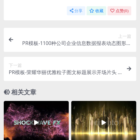
分享
收藏
点赞(
0
)
上一篇
PR模板-1100种公司企业信息数据报表动态图形展
示动画 Infographic MOGRT
下一篇
PR模板-荣耀华丽优雅粒子图文标题展示开场片头 A
wards Glitter Titles
相关文章