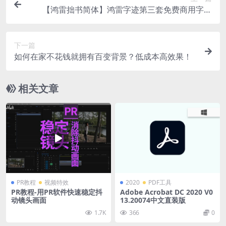
【鸿雷拙书简体】鸿雷字迹第三套免费商用字体
（手写风格）
下一篇
如何在家不花钱就拥有百变背景？低成本高效果！
相关文章
PR教程
视频特效
2020
PDF工具
PR教程-用PR软件快速稳定抖
Adobe Acrobat DC 2020 V0
动镜头画面
13.20074中文直装版
1.7K
366
0