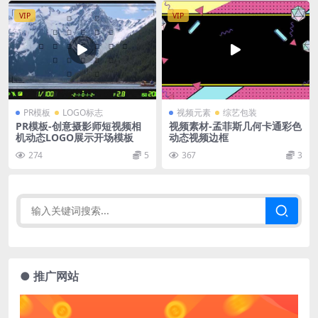
VIP
VIP
PR模板
LOGO标志
视频元素
综艺包装
PR模板-创意摄影师短视频相
视频素材-孟菲斯几何卡通彩色
机动态LOGO展示开场模板
动态视频边框
274
5
367
3
● 推广网站