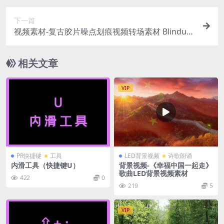
下一篇
视频素材-复古胶片噪点划痕视频转场素材 Blindusk
– Transitions Bundle
相关文章
VIP
PR快捷键
工具
LED背景视频
诗歌朗诵
内滑工具（快捷键U）
背景视频-《幸福中国一起走》
歌曲LED背景视频素材
422
0
219
5
VIP