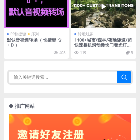
PR快捷键
序列
转场划屏
默认音视频转场（ 快捷键 ⇧
1100+城市/森林/夜晚隧道/超
+ D ）
快速相机滑动慢快门曝光灯光
轨迹穿梭转场过渡视频素材 11
408
119
5
00+Swipe Camera Transitio
ns Pack
● 推广网站