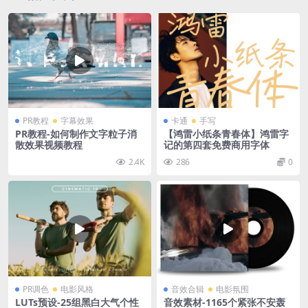
PR教程
字幕效果
卡通
手写
PR教程-如何制作文字粒子消
【鸿雷小纸条青春体】鸿雷字
散效果视频教程
记的第四套免费商用字体
2.4K
286
0
PR调色
电影风格
音效合辑
电影氛围
LUTs预设-25组黑白大气个性
音效素材-1165个紧张不安轰