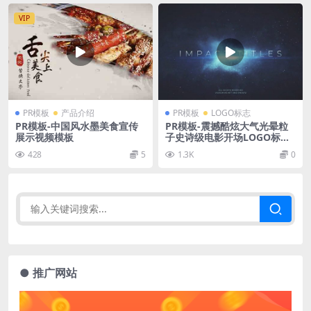
VIP
PR模板
产品介绍
PR模板
LOGO标志
PR模板-中国风水墨美食宣传
PR模板-震撼酷炫大气光晕粒
展示视频模板
子史诗级电影开场LOGO标志
片头视频模板
428
5
1.3K
0
● 推广网站