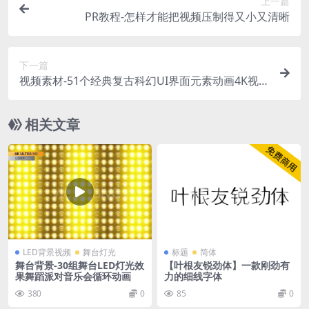
上一篇
PR教程-怎样才能把视频压制得又小又清晰
下一篇
视频素材-51个经典复古科幻UI界面元素动画4K视
频素材 Retro UI Elements
相关文章
LED背景视频
舞台灯光
标题
简体
舞台背景-30组舞台LED灯光效
【叶根友锐劲体】一款刚劲有
果舞蹈派对音乐会循环动画
力的细线字体
380
0
85
0