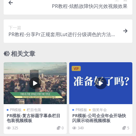
PR教程-炫酷故障快闪光效视频效果
下一篇
PR教程-分享Pr正规套用Lut进行分级调色的方法与
流程
相关文章
VIP
PR模板
栏目包装
PR模板
颁奖年会
PR模板-复古标题字幕条栏目
PR模板-公司企业年会开场快
包装视频模板
闪展示动画视频模板
325
0
349
5