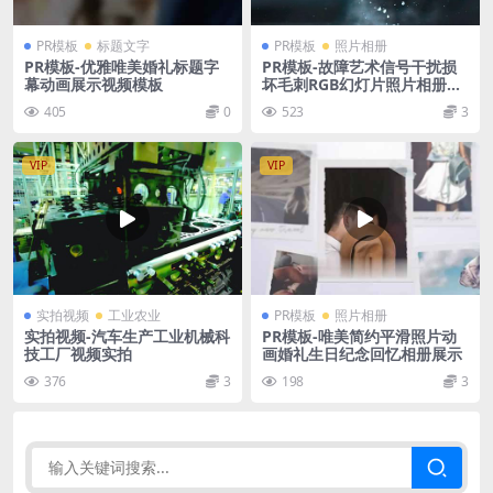
PR模板
标题文字
PR模板
照片相册
PR模板-优雅唯美婚礼标题字
PR模板-故障艺术信号干扰损
幕动画展示视频模板
坏毛刺RGB幻灯片照片相册影
集VLOG视频模板
405
0
523
3
VIP
VIP
实拍视频
工业农业
PR模板
照片相册
实拍视频-汽车生产工业机械科
PR模板-唯美简约平滑照片动
技工厂视频实拍
画婚礼生日纪念回忆相册展示
376
3
198
3