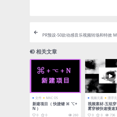
PR预设-50款动感音乐视频转场和特效 Musi
eo Essenti
相关文章
文件
MAC OS
视频元素
漂浮元
新建项目（ 快捷键 ⌘ ⌥+
视频素材-五组
N ）
雾穿梭快速慢速
0
0
260
0
0
736