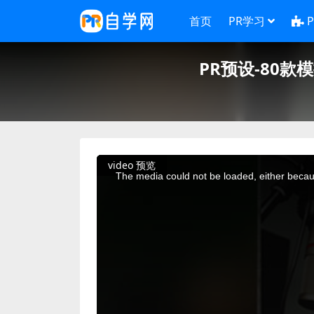
首页
PR学习
PR预设-80款模
This
video 预览
is
a
The media could not be loaded, either becaus
modal
window.