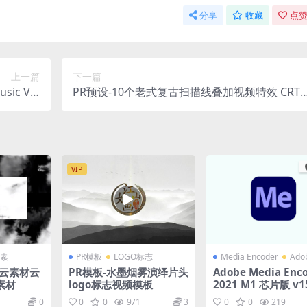
分享
收藏
点赞
上一篇
下一篇
c Vid
PR预设-10个老式复古扫描线叠加视频特效 CRT 
als Pack
exture Presets
VIP
素
PR模板
LOGO标志
Media Encoder
Ad
穿云素材云
PR模板-水墨烟雾演绎片头
Adobe Media Enc
素材
logo标志视频模板
2021 M1 芯片版 v15
中文直装版
0
0
0
971
3
0
0
219