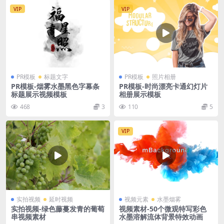
VIP
VIP
PR模板
标题文字
PR模板
照片相册
PR模板-烟雾水墨黑色字幕条
PR模板-时尚漂亮卡通幻灯片
标题展示视频模板
相册展示模板
468
3
110
5
VIP
实拍视频
延时视频
视频元素
水墨烟雾
实拍视频-绿色藤蔓发青的葡萄
视频素材-50个微观特写彩色
串视频素材
水墨溶解流体背景特效动画