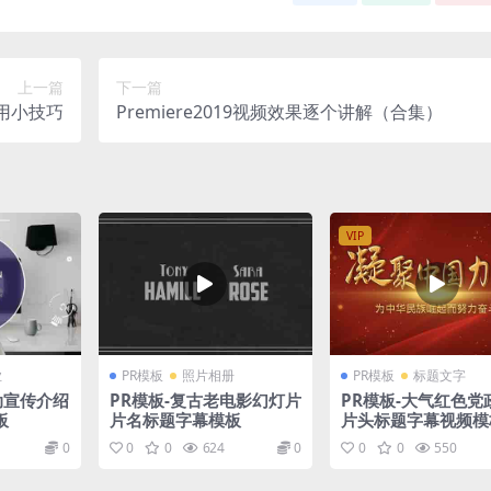
上一篇
下一篇
用小技巧
Premiere2019视频效果逐个讲解（合集）
VIP
业
PR模板
照片相册
PR模板
标题文字
动宣传介绍
PR模板-复古老电影幻灯片
PR模板-大气红色党
板
片名标题字幕模板
片头标题字幕视频模
0
0
0
624
0
0
0
550