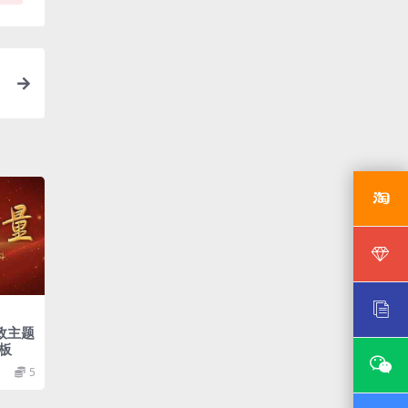
政主题
板
5