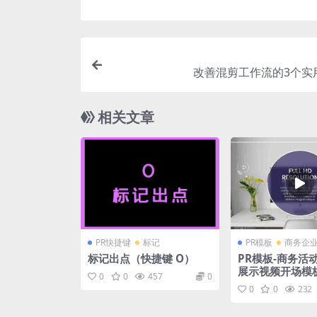
改善混剪工作流的3个实
相关文章
PR快捷键
标记
PR模板
商务企
标记出点（快捷键 O）
PR模板-商务活
展示视频开场模
0
0
457
0
0
0
232